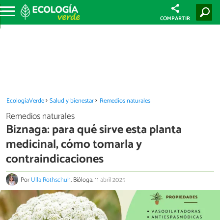
COMPARTIR
EcologíaVerde
Salud y bienestar
Remedios naturales
Remedios naturales
Biznaga: para qué sirve esta planta
medicinal, cómo tomarla y
contraindicaciones
Por
Ulla Rothschuh
, Bióloga.
11 abril 2025