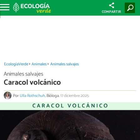
COMPARTIR
EcologíaVerde
Animales
Animales salvajes
Animales salvajes
Caracol volcánico
Por
Ulla Rothschuh
, Bióloga.
17 diciembre 2025