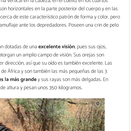
a vertical en la cabeza, en el cuello, en los cuartos
son horizontales en la parte posterior del cuerpo y en las
cerca de este característico patrón de forma y color, pero
camuflaje ante los depredadores. Poseen una crin de pelo
tán dotadas de una
excelente visión
, pues sus ojos,
 otorgan un amplio campo de visión. Sus orejas son
 dirección, así que su oído es también excelente. Las
 de África y son también las más pequeñas de las 3
es la más grande
y sus rayas son más delgadas. En
s de altura y pesan unos 350 kilogramos.