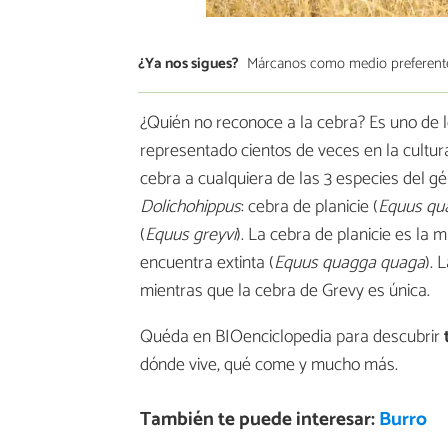
¿Ya nos sigues?
Márcanos como medio preferent
¿Quién no reconoce a la cebra? Es uno de l
representado cientos de veces en la cultur
cebra a cualquiera de las 3 especies del g
Dolichohippus
: cebra de planicie (
Equus qu
(
Equus greyvi
). La cebra de planicie es la 
encuentra extinta (
Equus quagga quaga
). 
mientras que la cebra de Grevy es única.
Quéda en BIOenciclopedia para descubrir
t
dónde vive, qué come y mucho más.
También te puede interesar:
Burro