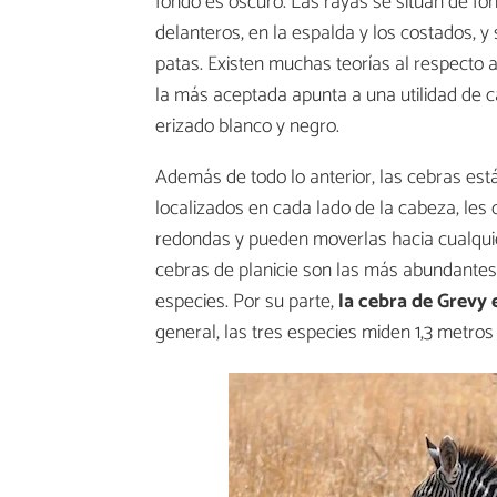
fondo es oscuro. Las rayas se sitúan de form
delanteros, en la espalda y los costados, y 
patas. Existen muchas teorías al respecto a
la más aceptada apunta a una utilidad de 
erizado blanco y negro.
Además de todo lo anterior, las cebras es
localizados en cada lado de la cabeza, les
redondas y pueden moverlas hacia cualquier
cebras de planicie son las más abundantes
especies. Por su parte,
la cebra de Grevy 
general, las tres especies miden 1,3 metro