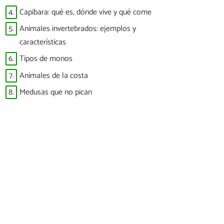
4.
Capibara: qué es, dónde vive y qué come
5.
Animales invertebrados: ejemplos y
características
6.
Tipos de monos
7.
Animales de la costa
8.
Medusas que no pican