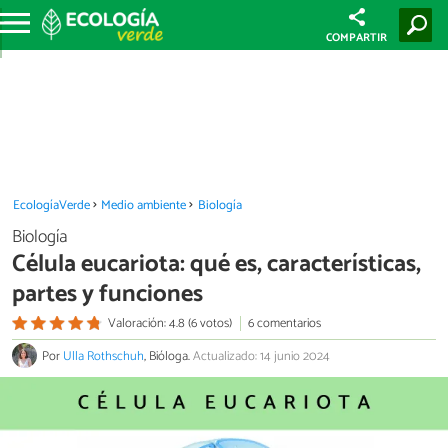
COMPARTIR
EcologíaVerde
Medio ambiente
Biología
Biología
Célula eucariota: qué es, características,
partes y funciones
Valoración: 4.8 (6 votos)
6 comentarios
Por
Ulla Rothschuh
, Bióloga.
Actualizado: 14 junio 2024