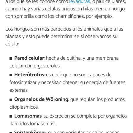
a los que se les conoce como
levaduras
, o pluricelulares,
cuando hay varias células unidas en hifas o en un hongo
con sombrilla como los champiñones, por ejemplo.
Los hongos son más parecidos a los animales que a las
plantas y esto puede determinarse si observamos su
célula:
Pared celular
: hecha de quitina, y una membrana
celular con ergosteroles.
Heterótrofos
: es decir que no son capaces de
fotosintetizar y necesitan obtener su energía de fuentes
externas.
Organelos de Wöroning
: que regulan los productos
citoplásmicos.
Lomasomas
: su excreción se completa por organelos
llamados lomasomas.
Spiztenkörper
: que son vesículas apicales usadas