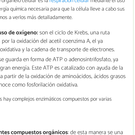
 organelo celular es la
respiración celular
mediante el uso
rgía química necesaria para que la célula lleve a cabo sus
amos a verlos más detalladamente.
uso de oxígeno:
son el ciclo de Krebs, una ruta
 por la oxidación del acetil coenzima A, el ya
xidativa y la cadena de transporte de electrones.
e guarda en forma de ATP o adenosintrifosfato, ya
gran energía. Este ATP es catalizado con ayuda de la
 partir de la oxidación de aminoácidos, ácidos grasos
onoce como fosforilación oxidativa.
as hay complejos enzimáticos compuestos por varias
entes compuestos orgánicos
: de esta manera se una