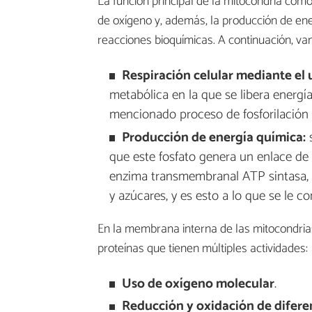
La función principal de la mitocondria como
de oxígeno y, además, la producción de ene
reacciones bioquímicas. A continuación, v
Respiración celular mediante el 
metabólica en la que se libera energía
mencionado proceso de fosforilación o
Producción de energía química:
s
que este fosfato genera un enlace de 
enzima transmembranal ATP sintasa, a
y azúcares, y es esto a lo que se le c
En la membrana interna de las mitocondri
proteínas que tienen múltiples actividades:
Uso de oxígeno molecular
.
Reducción y oxidación de difer