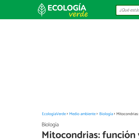
EcologíaVerde
Medio ambiente
Biología
Mitocondrias:
Biología
Mitocondrias: función 