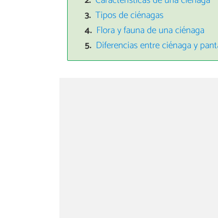
Características de una ciénaga
Tipos de ciénagas
Flora y fauna de una ciénaga
Diferencias entre ciénaga y pan