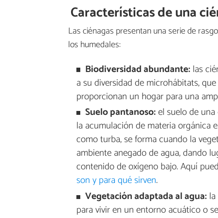
Características de una ci
Las ciénagas presentan una serie de rasgos
los humedales:
Biodiversidad abundante:
las cié
a su diversidad de microhábitats, qu
proporcionan un hogar para una ampli
Suelo pantanoso:
el suelo de una
la acumulación de materia orgánica e
como turba, se forma cuando la veg
ambiente anegado de agua, dando luga
contenido de oxígeno bajo. Aquí pue
son y para qué sirven
.
Vegetación adaptada al agua:
la
para vivir en un entorno acuático o s