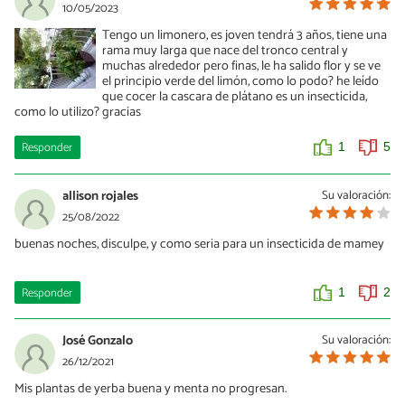
10/05/2023
Tengo un limonero, es joven tendrá 3 años, tiene una
rama muy larga que nace del tronco central y
muchas alrededor pero finas, le ha salido flor y se ve
el principio verde del limón, como lo podo? he leído
que cocer la cascara de plátano es un insecticida,
como lo utilizo? gracias
Responder
1
5
allison rojales
Su valoración:
25/08/2022
buenas noches, disculpe, y como seria para un insecticida de mamey
Responder
1
2
José Gonzalo
Su valoración:
26/12/2021
Mis plantas de yerba buena y menta no progresan.