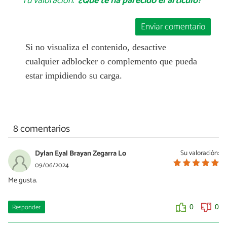
Tu valoración:
¿Qué te ha parecido el artículo?
Enviar comentario
Si no visualiza el contenido, desactive
cualquier adblocker o complemento que pueda
estar impidiendo su carga.
8 comentarios
Dylan Eyal Brayan Zegarra Lo
Su valoración:
09/06/2024
Me gusta.
Responder
0
0