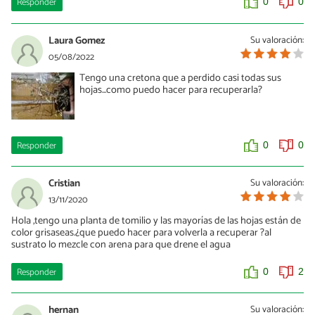
Responder
0
0
Laura Gomez
Su valoración:
05/08/2022
Tengo una cretona que a perdido casi todas sus
hojas...como puedo hacer para recuperarla?
Responder
0
0
Cristian
Su valoración:
13/11/2020
Hola ,tengo una planta de tomilio y las mayorías de las hojas están de
color grisaseas.¿que puedo hacer para volverla a recuperar ?al
sustrato lo mezcle con arena para que drene el agua
Responder
0
2
hernan
Su valoración: