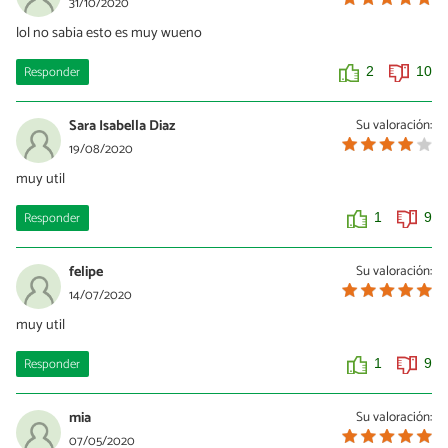
31/10/2020
lol no sabia esto es muy wueno
Responder
2
10
Sara Isabella Diaz
Su valoración:
19/08/2020
muy util
Responder
1
9
felipe
Su valoración:
14/07/2020
muy util
Responder
1
9
mia
Su valoración:
07/05/2020