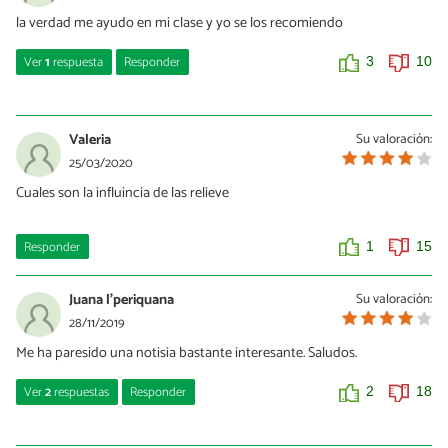
la verdad me ayudo en mi clase y yo se los recomiendo
Ver
1
respuesta
Responder
3
10
Tamara banuera
01/07/2023
Valeria
Su valoración:
Okey bueno
25/03/2020
Cuales son la influincia de las relieve
0
0
Responder
1
15
Juana l'periquana
Su valoración:
28/11/2019
Me ha paresido una notisia bastante interesante. Saludos.
Ver
2
respuestas
Responder
2
18
mia