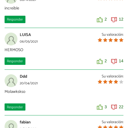
increíble
Responder
2
12
LUISA
Su valoración:
06/05/2021
HERMOSO
Responder
2
14
Ddd
Su valoración:
20/04/2021
Molawkskso
Responder
3
22
fabian
Su valoración: