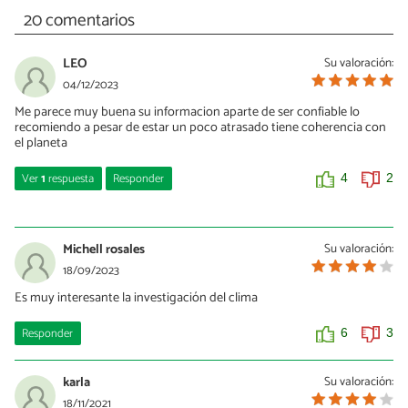
20 comentarios
LEO
Su valoración:
04/12/2023
Me parece muy buena su informacion aparte de ser confiable lo
recomiendo a pesar de estar un poco atrasado tiene coherencia con
el planeta
Ver
1
respuesta
Responder
4
2
EYLEEN
29/06/2024
Michell rosales
Su valoración:
Muy acertado el contenido, saludos desde Panamá
18/09/2023
Es muy interesante la investigación del clima
0
1
Responder
6
3
karla
Su valoración:
18/11/2021