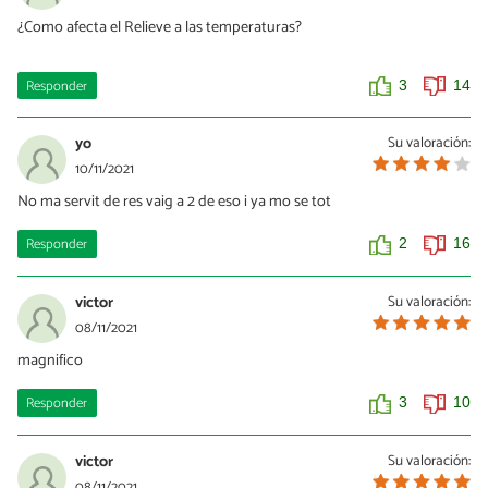
¿Como afecta el Relieve a las temperaturas?
Responder
3
14
yo
Su valoración:
10/11/2021
No ma servit de res vaig a 2 de eso i ya mo se tot
Responder
2
16
victor
Su valoración:
08/11/2021
magnifico
Responder
3
10
victor
Su valoración:
08/11/2021