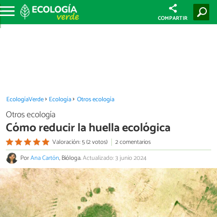
COMPARTIR
EcologíaVerde
Ecología
Otros ecología
Otros ecología
Cómo reducir la huella ecológica
Valoración: 5 (2 votos)
2 comentarios
Por
Ana Cartón
, Bióloga.
Actualizado: 3 junio 2024