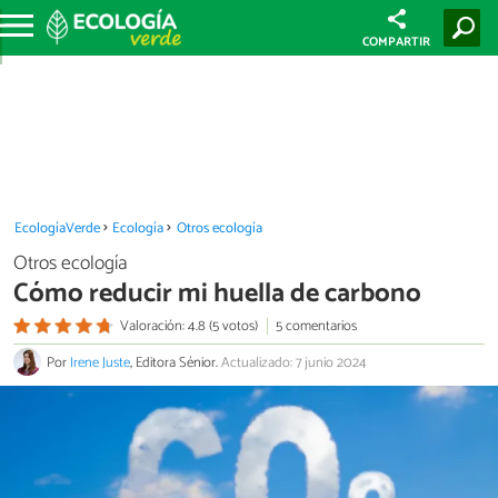
COMPARTIR
EcologíaVerde
Ecología
Otros ecología
Otros ecología
Cómo reducir mi huella de carbono
Valoración: 4.8 (5 votos)
5 comentarios
Por
Irene Juste
, Editora Sénior.
Actualizado: 7 junio 2024