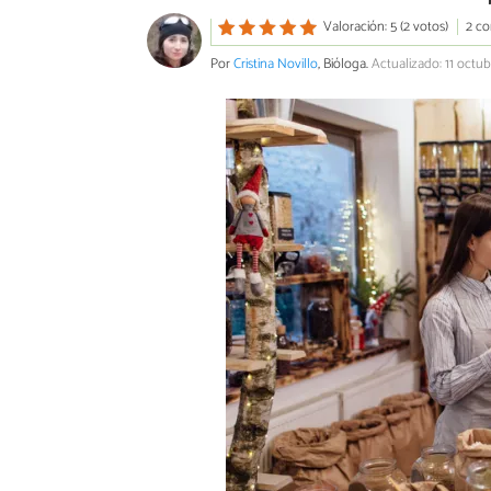
Valoración: 5 (2 votos)
2 co
Por
Cristina Novillo
, Bióloga.
Actualizado: 11 octu