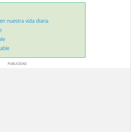
n nuestra vida diaria
e
le
able