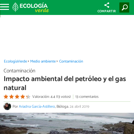
COMPARTIR
EcologíaVerde
Medio ambiente
Contaminación
Contaminación
Impacto ambiental del petróleo y el gas
natural
Valoración: 4.4 (13 votos)
13 comentarios
Por
Ariadna García-Astillero
, Bióloga.
24 abril 2019