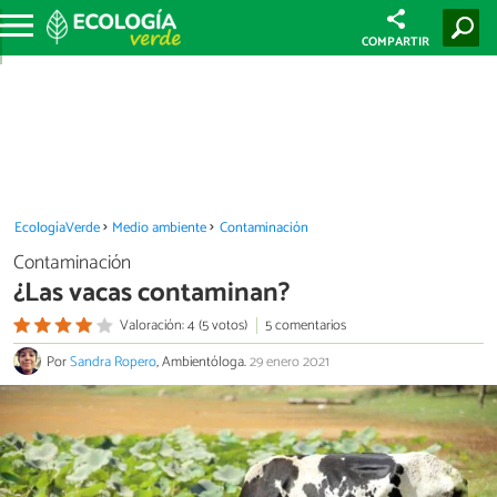
COMPARTIR
EcologíaVerde
Medio ambiente
Contaminación
Contaminación
¿Las vacas contaminan?
Valoración: 4 (5 votos)
5 comentarios
Por
Sandra Ropero
, Ambientóloga.
29 enero 2021