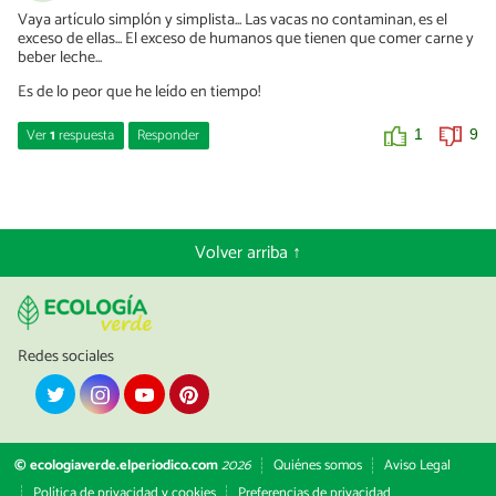
Vaya artículo simplón y simplista... Las vacas no contaminan, es el
exceso de ellas... El exceso de humanos que tienen que comer carne y
beber leche...
Es de lo peor que he leído en tiempo!
Ver
1
respuesta
Responder
1
9
Sandra Ropero
02/02/2021
Buenas tardes Pedro,
Volver arriba ↑
Muchas gracias por dejarnos un comentario con tu opinión. En el
artículo se explica en todo momento que no son las vacas las
culpables de la contaminación, sino la industria cárnica intensiva.
Además se menciona que existen otros tipos de contaminación e
impactos que se generan en los diferentes procesos que
Redes sociales
envuelven a la industria cárnica. Te invito a leer nuevamente el
artículo detenidamente para poder valorar estos aspectos.
Un saludo y gracias de nuevo
© ecologiaverde.elperiodico.com
2026
Quiénes somos
Aviso Legal
0
1
Política de privacidad y cookies
Preferencias de privacidad