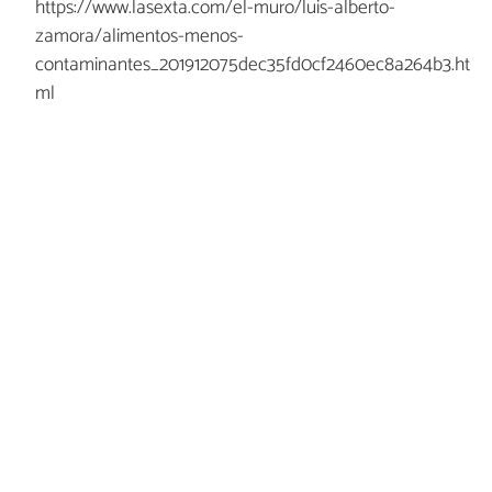
https://www.lasexta.com/el-muro/luis-alberto-
zamora/alimentos-menos-
contaminantes_201912075dec35fd0cf2460ec8a264b3.ht
ml