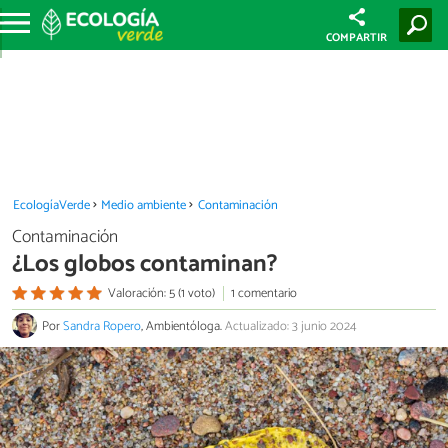
COMPARTIR
EcologíaVerde
Medio ambiente
Contaminación
Contaminación
¿Los globos contaminan?
Valoración: 5 (1 voto)
1 comentario
Por
Sandra Ropero
, Ambientóloga.
Actualizado: 3 junio 2024