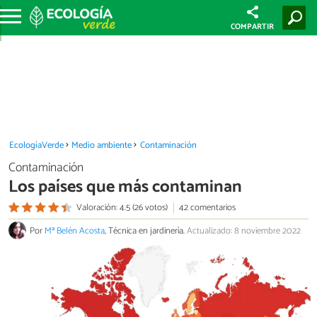
COMPARTIR
EcologíaVerde
Medio ambiente
Contaminación
Contaminación
Los países que más contaminan
Valoración: 4.5 (26 votos)
42 comentarios
Por
Mª Belén Acosta
, Técnica en jardinería.
Actualizado: 8 noviembre 2022