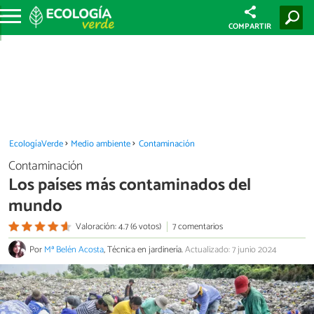
COMPARTIR
EcologíaVerde
Medio ambiente
Contaminación
Contaminación
Los países más contaminados del
mundo
Valoración: 4.7 (6 votos)
7 comentarios
Por
Mª Belén Acosta
, Técnica en jardinería.
Actualizado: 7 junio 2024