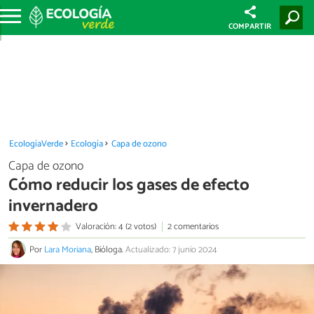
COMPARTIR
EcologíaVerde
Ecología
Capa de ozono
Capa de ozono
Cómo reducir los gases de efecto
invernadero
Valoración: 4 (2 votos)
2 comentarios
Por
Lara Moriana
, Bióloga.
Actualizado: 7 junio 2024