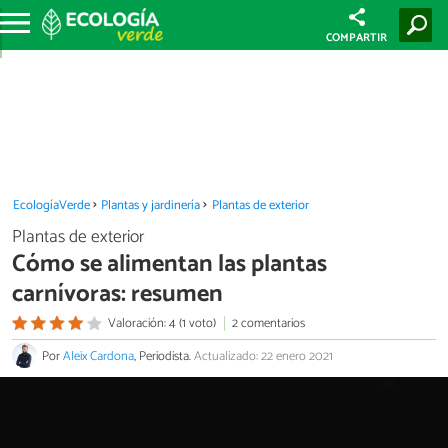
COMPARTIR
EcologíaVerde
Plantas y jardinería
Plantas de exterior
Plantas de exterior
Cómo se alimentan las plantas
carnívoras: resumen
Valoración: 4 (1 voto)
2 comentarios
Por
Aleix Cardona
, Periodista.
Actualizado: 22 enero 2021