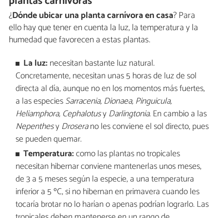
plantas carnívoras
¿
Dónde ubicar una planta carnívora en casa
? Para
ello hay que tener en cuenta la luz, la temperatura y la
humedad que favorecen a estas plantas.
La luz:
necesitan bastante luz natural.
Concretamente, necesitan unas 5 horas de luz de sol
directa al día, aunque no en los momentos más fuertes,
a las especies
Sarracenia,
Dionaea, Pinguicula,
Heliamphora,
Cephalotus
y
Darlingtonia
. En cambio a las
Nepenthes
y
Drosera
no les conviene el sol directo, pues
se pueden quemar.
Temperatura:
como las plantas no tropicales
necesitan hibernar conviene mantenerlas unos meses,
de 3 a 5 meses según la especie, a una temperatura
inferior a 5 ºC, si no hibernan en primavera cuando les
tocaría brotar no lo harían o apenas podrían lograrlo. Las
tropicales deben mantenerse en un rango de