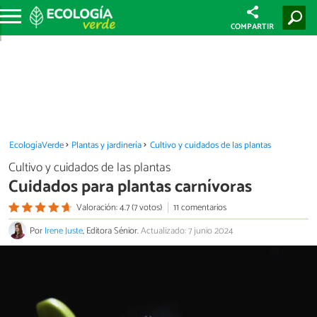
COMPARTIR
EcologíaVerde
Plantas y jardinería
Cultivo y cuidados de las plantas
Cultivo y cuidados de las plantas
Cuidados para plantas carnívoras
Valoración: 4.7 (7 votos)
11 comentarios
Por
Irene Juste
, Editora Sénior.
Actualizado: 7 junio 2024