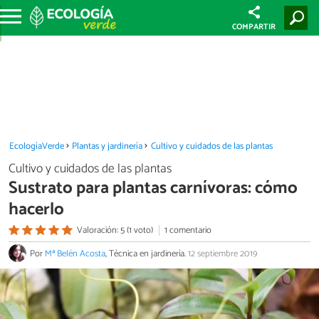
COMPARTIR
EcologíaVerde
Plantas y jardinería
Cultivo y cuidados de las plantas
Cultivo y cuidados de las plantas
Sustrato para plantas carnívoras: cómo
hacerlo
Valoración: 5 (1 voto)
1 comentario
Por
Mª Belén Acosta
, Técnica en jardinería.
12 septiembre 2019