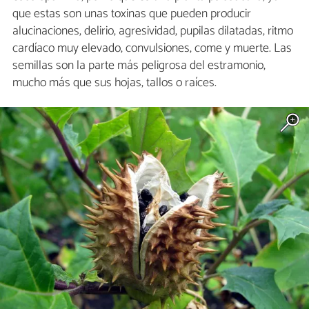
que estas son unas toxinas que pueden producir
alucinaciones, delirio, agresividad, pupilas dilatadas, ritmo
cardíaco muy elevado, convulsiones, come y muerte. Las
semillas son la parte más peligrosa del estramonio,
mucho más que sus hojas, tallos o raíces.