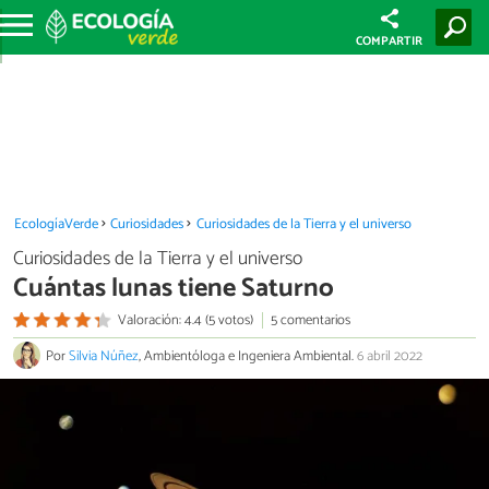
COMPARTIR
EcologíaVerde
Curiosidades
Curiosidades de la Tierra y el universo
Curiosidades de la Tierra y el universo
Cuántas lunas tiene Saturno
Valoración: 4.4 (5 votos)
5 comentarios
Por
Silvia Núñez
, Ambientóloga e Ingeniera Ambiental.
6 abril 2022