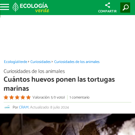
COMPARTIR
EcologíaVerde
Curiosidades
Curiosidades de los animales
Curiosidades de los animales
Cuántos huevos ponen las tortugas
marinas
Valoración: 5 (1 voto)
1 comentario
Por
CRAM
.
Actualizado: 8 julio 2024