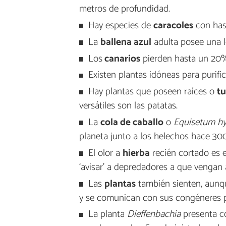
metros de profundidad.
Hay especies de
caracoles
con has
La
ballena azul
adulta posee una l
Los
canarios
pierden hasta un 20% 
Existen plantas idóneas para purifi
Hay plantas que poseen raíces o
tu
versátiles son las patatas.
La
cola de caballo
o
Equisetum h
planeta junto a los helechos hace 300
El olor a
hierba
recién cortado es 
‘avisar’ a depredadores a que vengan 
Las
plantas
también sienten, aunqu
y se comunican con sus congéneres p
La planta
Dieffenbachia
presenta c