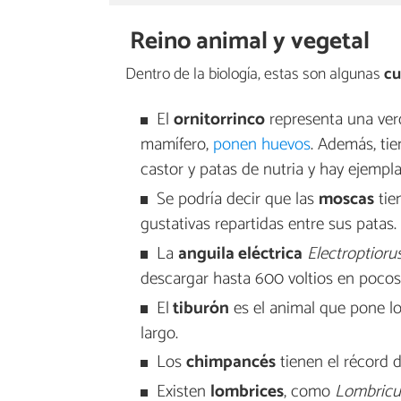
Reino animal y vegetal
Dentro de la biología, estas son algunas
cu
El
ornitorrinco
representa una verd
mamífero,
ponen huevos
. Además, ti
castor y patas de nutria y hay ejempl
Se podría decir que las
moscas
tie
gustativas repartidas entre sus patas.
La
anguila eléctrica
Electroptioru
descargar hasta 600 voltios en pocos
El
tiburón
es el animal que pone l
largo.
Los
chimpancés
tienen el récord d
Existen
lombrices
, como
Lombricus