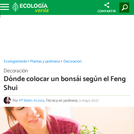
COMPARTIR
EcologíaVerde
Plantas y jardinería
Decoración
Decoración
Dónde colocar un bonsái según el Feng
Shui
Por
Mª Belén Acosta
, Técnica en jardinería.
3 mayo 2021