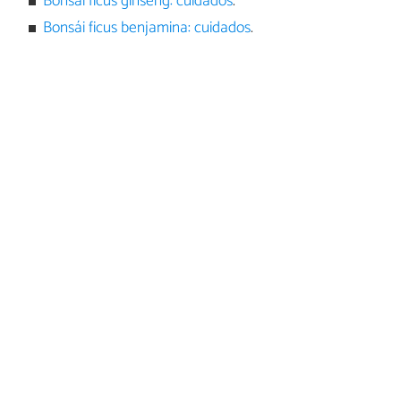
Bonsái ficus ginseng: cuidados
.
Bonsái ficus benjamina: cuidados
.