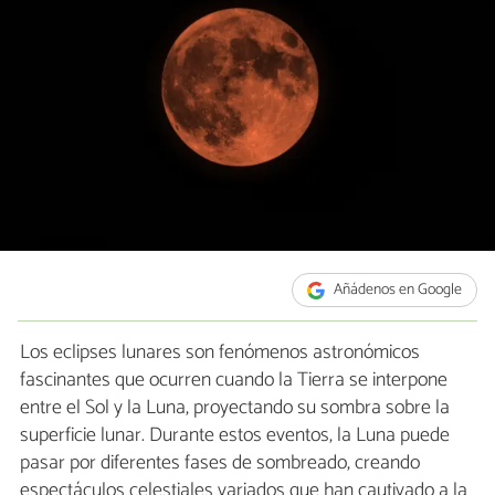
Añádenos en Google
Los eclipses lunares son fenómenos astronómicos
fascinantes que ocurren cuando la Tierra se interpone
entre el Sol y la Luna, proyectando su sombra sobre la
superficie lunar. Durante estos eventos, la Luna puede
pasar por diferentes fases de sombreado, creando
espectáculos celestiales variados que han cautivado a la