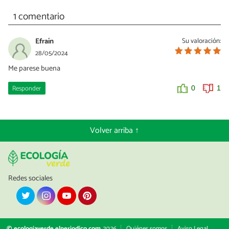
1 comentario
Efraín
Su valoración:
28/05/2024
Me parese buena
Responder
0
1
Volver arriba ↑
Redes sociales
© ecologiaverde.elperiodico.com
2026
Quiénes somos
Aviso Legal