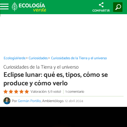
COMPARTIR
EcologíaVerde
Curiosidades
Curiosidades de la Tierra y el universo
Curiosidades de la Tierra y el universo
Eclipse lunar: qué es, tipos, cómo se
produce y cómo verlo
Valoración: 5 (1 voto)
1 comentario
Por
Germán Portillo
, Ambientólogo.
12 abril 2024