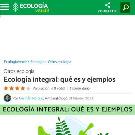
COMPARTIR
EcologíaVerde
Ecología
Otros ecología
Otros ecología
Ecología integral: qué es y ejemplos
Valoración: 4 (1 voto)
1 comentario
Por
Germán Portillo
, Ambientólogo.
21 febrero 2024