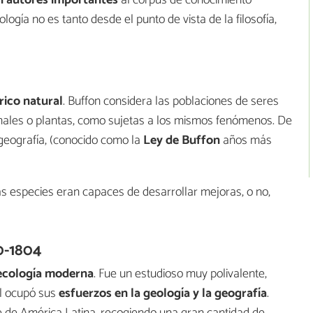
n autores importantes
al corpus de conocimiento
ología no es tanto desde el punto de vista de la filosofía,
rico natural
. Buffon considera las poblaciones de seres
males o plantas, como sujetas a los mismos fenómenos. De
iogeografía, (conocido como la
Ley de
Buffon
años más
s especies eran capaces de desarrollar mejoras, o no,
0-1804
ecología moderna
. Fue un estudioso muy polivalente,
l ocupó sus
esfuerzos en la geología y la geografía
.
e de América Latina, recogiendo una gran cantidad de