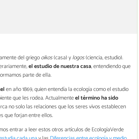
camente del griego
oikos
(casa) y
logos
(ciencia, estudio).
iterariamente,
el estudio de nuestra casa
, entendiendo que
formamos parte de ella.
el
en año 1869, quien entendía la ecología como el estudio
mbiente que les rodea. Actualmente
el término ha sido
barca no solo las relaciones que los seres vivos establecen
s que forjan entre ellos.
os entrar a leer estos otros artículos de EcologíaVerde
 estudia cada una
y las
Diferencias entre ecología y medio