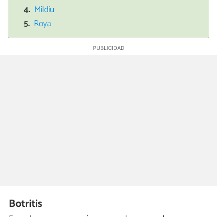
Mildiu
Roya
Botritis