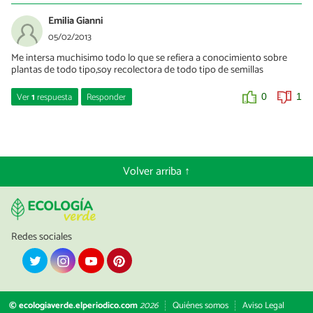
Emilia Gianni
05/02/2013
Me intersa muchisimo todo lo que se refiera a conocimiento sobre
plantas de todo tipo,soy recolectora de todo tipo de semillas
Ver
1
respuesta
Responder
0
1
Marian Otero
08/02/2013
Hola Emilia. En este apartado de nuestra web
Volver arriba ↑
http://jardinplantas.com/category/plantas/ encontrarás todo
tipo de artículos sobre plantas. Saludos!
0
1
Redes sociales
© ecologiaverde.elperiodico.com
2026
Quiénes somos
Aviso Legal