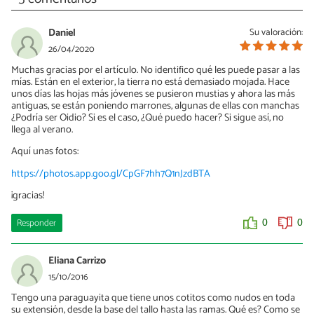
Daniel
Su valoración:
26/04/2020
Muchas gracias por el artículo. No identifico qué les puede pasar a las
mías. Están en el exterior, la tierra no está demasiado mojada. Hace
unos días las hojas más jóvenes se pusieron mustias y ahora las más
antiguas, se están poniendo marrones, algunas de ellas con manchas
¿Podría ser Oidio? Si es el caso, ¿Qué puedo hacer? Si sigue así, no
llega al verano.
Aquí unas fotos:
https://photos.app.goo.gl/CpGF7hh7Q1nJzdBTA
¡gracias!
Responder
0
0
Eliana Carrizo
15/10/2016
Tengo una paraguayita que tiene unos cotitos como nudos en toda
su extensión, desde la base del tallo hasta las ramas. Qué es? Como se