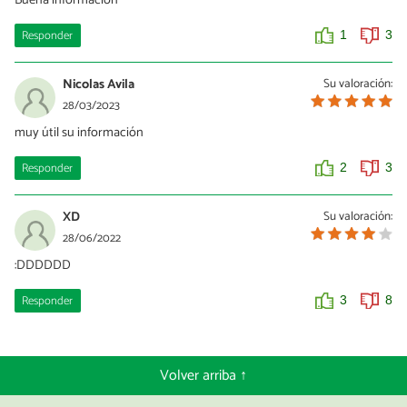
Buena información
Responder
1
3
Nicolas Avila
Su valoración:
28/03/2023
muy útil su información
Responder
2
3
XD
Su valoración:
28/06/2022
:DDDDDD
Responder
3
8
Volver arriba ↑