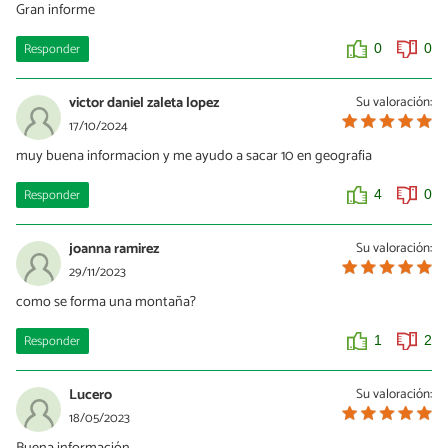
Gran informe
Responder
0
0
victor daniel zaleta lopez
Su valoración:
17/10/2024
muy buena informacion y me ayudo a sacar 10 en geografia
Responder
4
0
joanna ramirez
Su valoración:
29/11/2023
como se forma una montaña?
Responder
1
2
Lucero
Su valoración:
18/05/2023