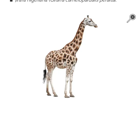
Jirafa nigeriana (
Giraffa camelopardalis peralta
).