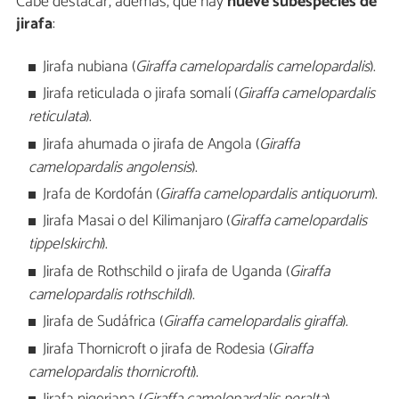
Cabe destacar, además, que hay
nueve subespecies de
jirafa
:
Jirafa nubiana (
Giraffa camelopardalis camelopardalis
).
Jirafa reticulada o jirafa somalí (
Giraffa camelopardalis
reticulata
).
Jirafa ahumada o jirafa de Angola (
Giraffa
camelopardalis angolensis
).
Jrafa de Kordofán (
Giraffa camelopardalis antiquorum
).
Jirafa Masai o del Kilimanjaro (
Giraffa camelopardalis
tippelskirchi
).
Jirafa de Rothschild o jirafa de Uganda (
Giraffa
camelopardalis rothschildi
).
Jirafa de Sudáfrica (
Giraffa camelopardalis giraffa
).
Jirafa Thornicroft o jirafa de Rodesia (
Giraffa
camelopardalis thornicrofti
).