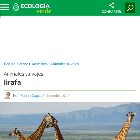
COMPARTIR
EcologíaVerde
Animales
Animales salvajes
Animales salvajes
Jirafa
Por
Marina Gago
.
17 diciembre 2025