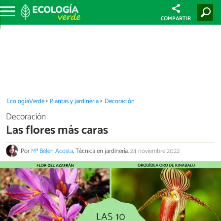
COMPARTIR
EcologíaVerde
Plantas y jardinería
Decoración
Decoración
Las flores más caras
Por
Mª Belén Acosta
, Técnica en jardinería.
24 noviembre 2022