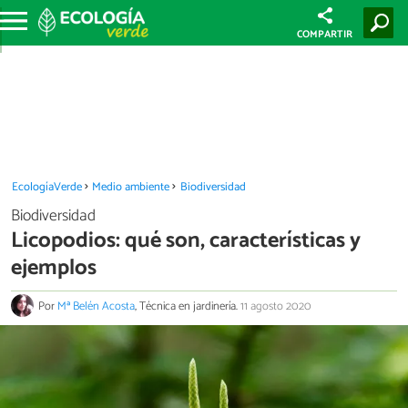
COMPARTIR
EcologíaVerde
Medio ambiente
Biodiversidad
Biodiversidad
Licopodios: qué son, características y
ejemplos
Por
Mª Belén Acosta
, Técnica en jardinería.
11 agosto 2020