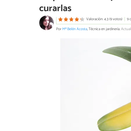
curarlas
Valoración: 4.3 (9 votos)
9 
Por
Mª Belén Acosta
, Técnica en jardinería.
Actual