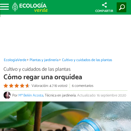
COMPARTIR
EcologíaVerde
Plantas y jardinería
Cultivo y cuidados de las plantas
Cultivo y cuidados de las plantas
Cómo regar una orquídea
Valoración: 4.7 (6 votos)
6 comentarios
Por
Mª Belén Acosta
, Técnica en jardinería.
Actualizado: 16 septiembre 2020