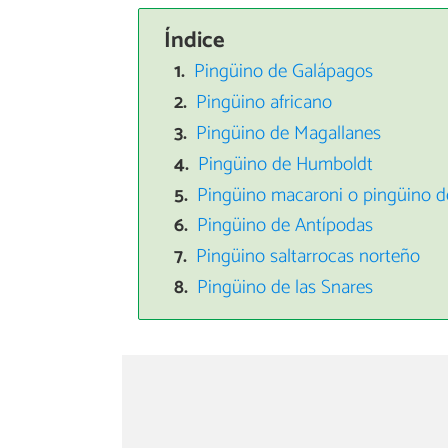
Índice
Pingüino de Galápagos
Pingüino africano
Pingüino de Magallanes
Pingüino de Humboldt
Pingüino macaroni o pingüino 
Pingüino de Antípodas
Pingüino saltarrocas norteño
Pingüino de las Snares