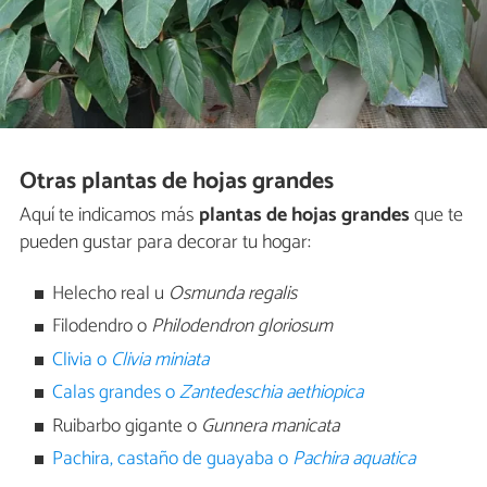
Otras plantas de hojas grandes
Aquí te indicamos más
plantas de hojas grandes
que te
pueden gustar para decorar tu hogar:
Helecho real u
Osmunda regalis
Filodendro o
Philodendron gloriosum
Clivia o
Clivia miniata
Calas grandes o
Zantedeschia aethiopica
Ruibarbo gigante o
Gunnera manicata
Pachira, castaño de guayaba o
Pachira aquatica