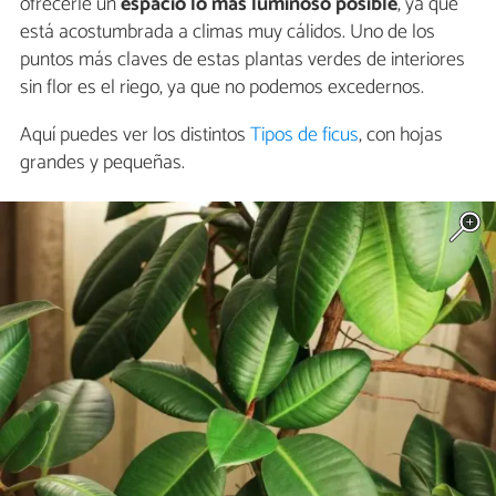
ofrecerle un
espacio lo más luminoso posible
, ya que
está acostumbrada a climas muy cálidos. Uno de los
puntos más claves de estas plantas verdes de interiores
sin flor es el riego, ya que no podemos excedernos.
Aquí puedes ver los distintos
Tipos de ficus
, con hojas
grandes y pequeñas.