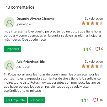
18 comentarios
Deyanira Alvarez Cárcamo
Su valoración:
30/10/2024
muy interesante lo expuesto pero yo tengo un potus que tiene hojas
partidas y como quemadas, en la punta ,se da en las últimas hojas las
más nuevas. Que puedo hacer.
Responder
0
0
Adolf Martínez i Río
Su valoración:
08/11/2022
Mi Potus no arranca las hojas de ponen amarillas o se secan por las
puntas , no esta expuesta a corrientes de aire y tiene la luz suficiente
indirecta , he visto Potus muy exuberantes con muy poca luz , no se
que hacer porque los veo en recipientes de agua sola y están
espléndidos no es mi caso
Ver
1
respuesta
Responder
0
10