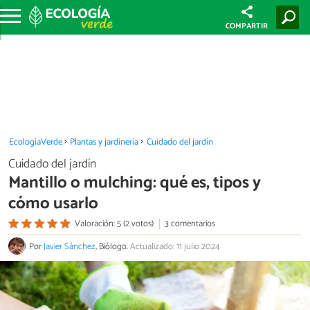
COMPARTIR
EcologíaVerde
Plantas y jardinería
Cuidado del jardín
Cuidado del jardín
Mantillo o mulching: qué es, tipos y
cómo usarlo
Valoración: 5 (2 votos)
3 comentarios
Por
Javier Sánchez
, Biólogo.
Actualizado: 11 julio 2024