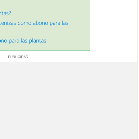
ntas?
 cenizas como abono para las
no para las plantas