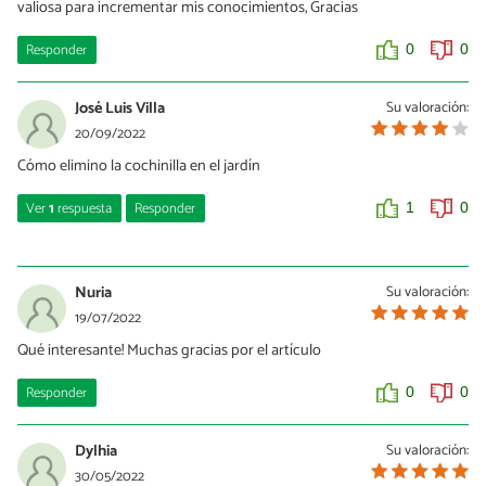
valiosa para incrementar mis conocimientos, Gracias
Responder
0
0
José Luis Villa
Su valoración:
20/09/2022
Cómo elimino la cochinilla en el jardín
Ver
1
respuesta
Responder
1
0
Freddy Hernández
30/11/2023
Nuria
Su valoración:
Como eliminar la conchilla en las plantas y como aparecen.
19/07/2022
Qué interesante! Muchas gracias por el artículo
0
0
Responder
0
0
Dylhia
Su valoración:
30/05/2022