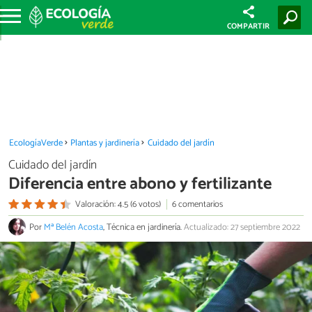
COMPARTIR
EcologíaVerde
Plantas y jardinería
Cuidado del jardín
Cuidado del jardín
Diferencia entre abono y fertilizante
Valoración: 4.5 (6 votos)
6 comentarios
Por
Mª Belén Acosta
, Técnica en jardinería.
Actualizado: 27 septiembre 2022