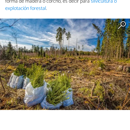
forma de madera o corcho, es decir para
silvicultura o
explotación forestal
.