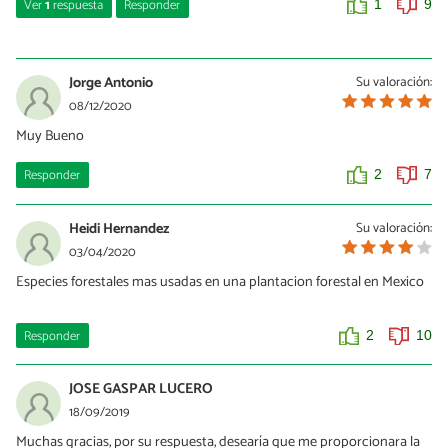
Ver
1
respuesta
Responder
1
9
Alexander
24/01/2021
Jorge Antonio
Su valoración:
hola xd
08/12/2020
Muy Bueno
0
0
Responder
2
7
Heidi Hernandez
Su valoración:
03/04/2020
Especies forestales mas usadas en una plantacion forestal en Mexico
Responder
2
10
JOSE GASPAR LUCERO
18/09/2019
Muchas gracias, por su respuesta, desearía que me proporcionara la