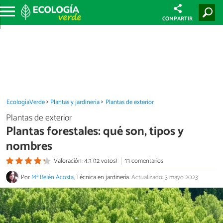
COMPARTIR
EcologíaVerde
Plantas y jardinería
Plantas de exterior
Plantas de exterior
Plantas forestales: qué son, tipos y
nombres
Valoración: 4.3 (12 votos)
13 comentarios
Por
Mª Belén Acosta
, Técnica en jardinería.
Actualizado: 3 mayo 2023