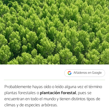
Añádenos en Google
Probablemente hayas oído o leído alguna vez el término
plantas forestales o
plantación forestal
, pues se
encuentran en todo el mundo y tienen distintos tipos de
climas y de especies arbóreas.