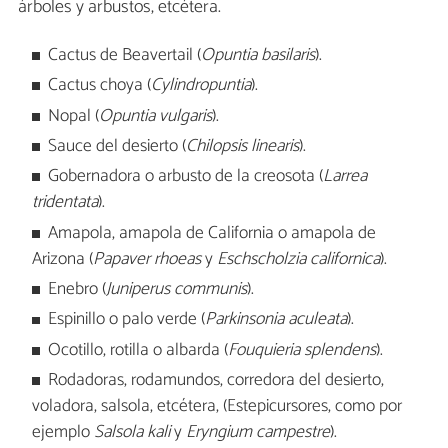
árboles y arbustos, etcétera.
Cactus de Beavertail (
Opuntia basilaris
).
Cactus choya (
Cylindropuntia
).
Nopal (
Opuntia vulgaris
).
Sauce del desierto (
Chilopsis linearis
).
Gobernadora o arbusto de la creosota (
Larrea
tridentata
).
Amapola, amapola de California o amapola de
Arizona (
Papaver rhoeas
y
Eschscholzia californica
).
Enebro (
Juniperus communis
).
Espinillo o palo verde (
Parkinsonia aculeata
).
Ocotillo, rotilla o albarda (
Fouquieria splendens
).
Rodadoras, rodamundos, corredora del desierto,
voladora, salsola, etcétera, (Estepicursores, como por
ejemplo
Salsola kali
y
Eryngium campestre
).