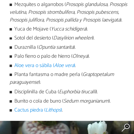
Mezquites o algarrobos (
Prosopis glandulosa, Prosopis
velutina, Prosopis strombulifera, Prosopis pubescens,
Prosopis juliflora, Prosopis pallida y Prosopis laevigata
).
Yuca de Mojave (
Yucca schidigera
).
Sotol del desierto (
Dasylirion wheeleri
).
Duraznilla (
Opuntia santarita
).
Palo fierro o palo de hierro (
Olneya
).
Aloe vera o sábila (
Aloe vera
)
.
Planta fantasma o madre perla (
Graptopetalum
paraguayense
).
Disciplinilla de Cuba
​ (
Euphorbia tirucalli
).
Burrito o cola de burro (
S
edum morganianum
).
Cactus piedra (
Lithops
)
.