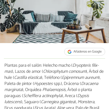
Añádenos en Google
Plantas para el salón: Helecho macho (
Dryopteris filix-
mas
), Lazos de amor (
Chlorophytum comosum
), Árbol de
hule (
Castilla elastica
), Teléfono (
Epipremnum aureum
),
Paleta de pintor (
Hypoestes
spp.), Drácena (
Dracaena
marginata
), Orquídea
Phalaenopsis
, Árbol o planta
paraguas (
Schefflera actinophyla
), Areca (
Dypsis
lutescens
), Saguaro (
Carnegiea gigantea
),
Monstera
,
Ficus pandurata (
Ficus lyrata), Aloe vera,
Palo de Brasil