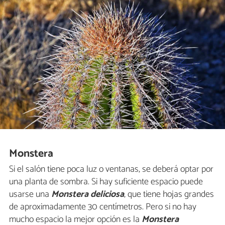
Monstera
Si el salón tiene poca luz o ventanas, se deberá optar por
una planta de sombra. Si hay suficiente espacio puede
usarse una
Monstera deliciosa
, que tiene hojas grandes
de aproximadamente 30 centímetros. Pero si no hay
mucho espacio la mejor opción es la
Monstera