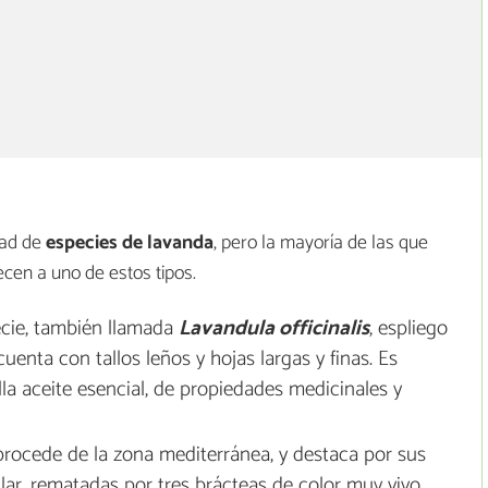
dad de
especies de lavanda
, pero la mayoría de las que
en a uno de estos tipos.
ecie, también llamada
Lavandula officinalis
, espliego
 cuenta con tallos leños y hojas largas y finas. Es
a aceite esencial, de propiedades medicinales y
procede de la zona mediterránea, y destaca por sus
lar, rematadas por tres brácteas de color muy vivo.