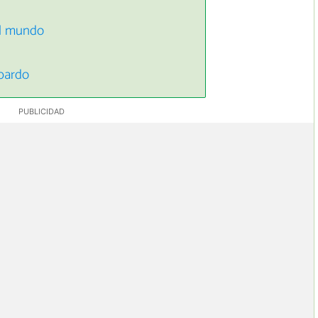
el mundo
epardo