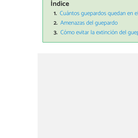
Índice
Cuántos guepardos quedan en 
Amenazas del guepardo
Cómo evitar la extinción del gu