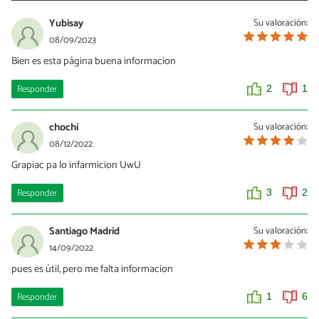
Yubisay
Su valoración:
08/09/2023
Bien es esta página buena informacion
Responder
2
1
chochi
Su valoración:
08/12/2022
Grapiac pa lo infarmicion UwU
Responder
3
2
Santiago Madrid
Su valoración:
14/09/2022
pues es útil, pero me falta informacion
Responder
1
6