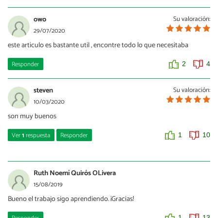
owo
Su valoración:
29/07/2020
este articulo es bastante util , encontre todo lo que necesitaba
Responder
2
4
steven
Su valoración:
10/03/2020
son muy buenos
Ver
1
respuesta
Responder
1
10
Laura Fernández
12/04/2020
Ruth Noemí Quirós OLivera
Muchas gracias por valorar nuestro artículo, Steven, ¡y por leer
15/08/2019
EcologíaVerde!
Bueno el trabajo sigo aprendiendo. ¡Gracias!
0
1
1
13